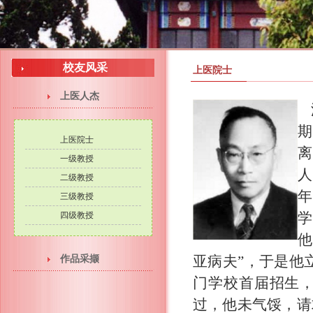
校友风采
上医院士
上医人杰
期
上医院士
离
一级教授
人
二级教授
年
三级教授
学
四级教授
他
亚病夫”，于是他
作品采撷
门学校首届招生
过，他未气馁，请