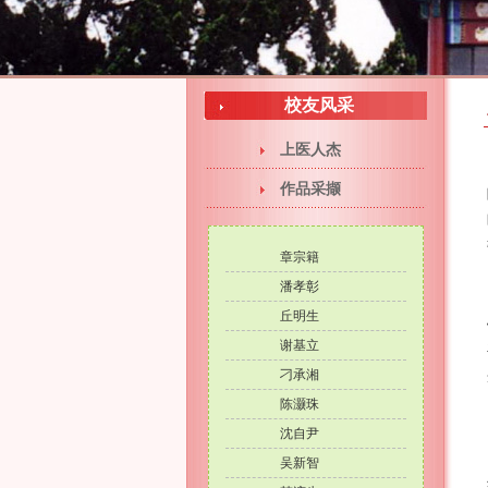
校友风采
上医人杰
作品采撷
章宗籍
潘孝彰
丘明生
谢基立
刁承湘
陈灏珠
沈自尹
吴新智