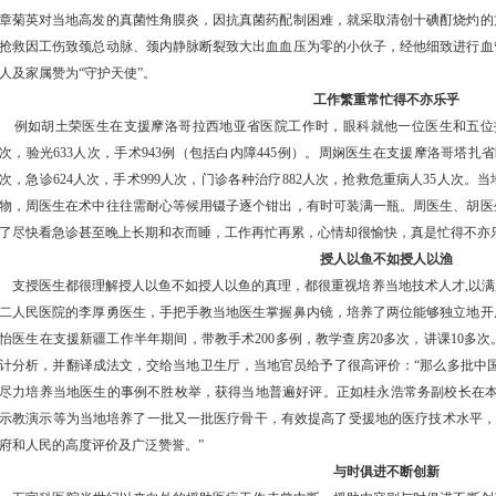
章菊英对当地高发的真菌性角膜炎，因抗真菌药配制困难，就采取清创十碘酊烧灼的
抢救因工伤致颈总动脉、颈内静脉断裂致大出血血压为零的小伙子，经他细致进行血
人及家属赞为“守护天使”。
工作繁重常忙得不亦乐乎
例如胡土荣医生在支援摩洛哥拉西地亚省医院工作时，眼科就他一位医生和五位护士。
次，验光633人次，手术943例（包括白内障445例）。周娴医生在支援摩洛哥塔扎省
次，急诊624人次，手术999人次，门诊各种治疗882人次，抢救危重病人35人次
物，周医生在术中往往需耐心等候用镊子逐个钳出，有时可装满一瓶。周医生、胡医
了尽快看急诊甚至晚上长期和衣而睡，工作再忙再累，心情却很愉快，真是忙得不亦
授人以鱼不如授人以渔
支授医生都很理解授人以鱼不如授人以鱼的真理，都很重视培养当地技术人才,以满
二人民医院的李厚勇医生，手把手教当地医生掌握鼻内镜，培养了两位能够独立地开
怡医生在支援新疆工作半年期间，带教手术200多例，教学查房20多次，讲课10多
计分析，并翻译成法文，交给当地卫生厅，当地官员给予了很高评价：“那么多批中
尽力培养当地医生的事例不胜枚举，获得当地普遍好评。正如桂永浩常务副校长在本
示教演示等为当地培养了一批又一批医疗骨干，有效提高了受援地的医疗技术水平，
府和人民的高度评价及广泛赞誉。”
与时俱进不断创新