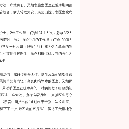
方法，疗效确切。又如袁雅生医生在援摩期间曾
管缝合，病人转危为安，康复出院，袁医生被病
2年工作量：门诊10511人次，急诊282人
医院时，统计1年9个月的工作量：门诊15698人
。当地常见一种水螅（蚂蝗）往往成为钻入鼻窦的异
生和其他外援医生，虽然都很忙碌，有的医生为
乐乎！
腔热情，做好传帮带工作。例如支援新疆喀什第
展简单的鼻内镜下鼻息肉摘除术的医生。又如罗
次。周潮明医生在援摩期间，对病例做了细致的统
国医生，唯你做了流行病学调查！”支援医生尽心
书序言中所指出的“通过临床带教、学术讲座、
留下了一支‘带不走的医疗队’，赢得了受援地政