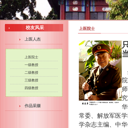
校友风采
上医院士
上医人杰
上医院士
一级教授
盛
二级教授
院
三级教授
师
四级教授
究
华
作品采撷
常委、解放军医学
学杂志主编、中华